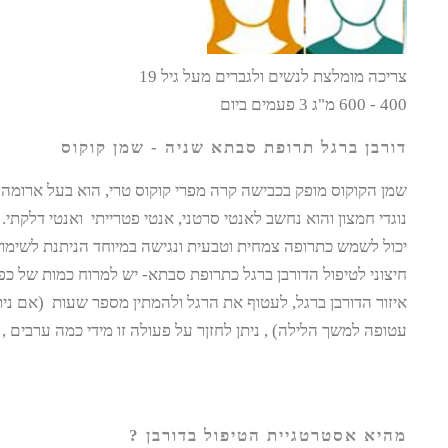
צריכה מומלצת לנשים ולגברים מעל גיל 19
400 - 600 מ"ג 3 פעמים ביום
דורבן ברגל תרופת סבתא שניה - שמן קוקוס
שמן הקוקוס מופק בכבישה קרה מפרי קוקוס טרי, הוא בעל ארומה
נוגדי חמצון והוא נחשב לאנטי סרטני, אנטי פטרייתי ואנטי דלקתי. 
יכול לשמש כתרופה צמחית וטבעית ונגישה במיוחד הניתנת לשימוש 
חיצוני לטיפול הדורבן ברגל כתרופת סבתא- יש למרוח כמות של כפ
איזור הדורבן ברגל, לעטוף את הרגל ולהמתין מספר שעות (אם נית
עטופה למשך הלילה) , ניתן לחזןר על פעולה זו מידי כמה ערבים , ת
מהיא אסטרטגיית הטיפול בדורבן ?