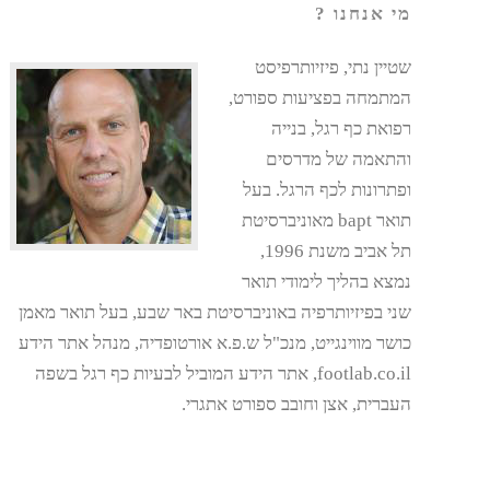
מי אנחנו ?
שטיין נתי, פיזיותרפיסט
המתמחה בפציעות ספורט,
רפואת כף רגל, בנייה
והתאמה של מדרסים
ופתרונות לכף הרגל. בעל
תואר bapt מאוניברסיטת
תל אביב משנת 1996,
נמצא בהליך לימודי תואר
שני בפיזיותרפיה באוניברסיטת באר שבע, בעל תואר מאמן
כושר מווינגייט, מנכ"ל ש.פ.א אורטופדיה, מנהל אתר הידע
footlab.co.il, אתר הידע המוביל לבעיות כף רגל בשפה
העברית, אצן וחובב ספורט אתגרי.