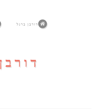
דורבן ברגל
דורבן