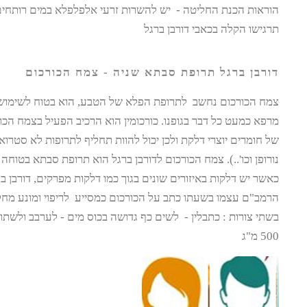
הוראות הכנת החליטה - יש להשרות זרעי אלפלפלא במים רותחים
תרגישו הקלה בכאבי דורבן ברגל
דורבן ברגל תרופת סבתא שניה - צמח הכורכום
צמח הכורכום נחשב לתרופת הפלא של הטבע, הוא בטוח לשימוש 
מרפא כמעט כל דבר בגופנו. כורכומין הוא הרכיב הפעיל בצמח הכו
של חומרים יוצרי דלקת ולכן יכול להוות תחליף לתרופות לא סטרואיד
נורופן וכו'..). צמח הכורכום לדורבן ברגל הוא תרופת סבתא בטוחה 
כאשר יש דלקות באיזורים שונים בגוך כמו דלקות מפרקים, דורבן ברג
הרמב"ם עצמו בשעתו כתב על הכורכום כמסייע לריפוי ומונע מחלו
בשתי צורות : כתבלין - לשים כף גדושה בכוס מים - לערבב ולשת
500 מ"ג