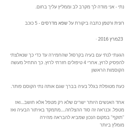
נתי - אני מודה לך מקרב לב וממליץ עליך בחום
.
רונית ורטמן
‏ כתבה ביקורת על ‏
‏שפא מדרסים‏
‏ - ‏‏5‏ כוכב‏
23
מרץ 2016
·
הגעתי לנתי עם בעיה בקרסול שהחמירה עד כדי כך שנאלצתי
להפסיק לרוץ, אחרי 4 טיפולים חזרתי לרוץ. כך התחיל מעשה
הקוסמות הראשון
כעת מטופלת בגלל בעיה בברך שגם אותה נתי
הקוסם פותר
.
אחד האנשים היותר ישרים שלא רק מטפל אלא חושב...ואז
מטפל. וכנראה זה סוד ההצלחה....מתמקד באיתור הבעיה ואז
"תוקף" במקום הנכון שמביא להבראה מהירה
מומלץ ביותר