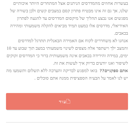
בעשרות אחוזים מהמדרסים הניתנים אצל המתחרים היותר איכותיים
שלנו, אך גם זה אינו מבטיח פתרון קסם במצבים קשים ולכן בשורה של
מפגשים אנו נבצע תהליך של מיקסום המדרסים עד להגעה לפתרון
האידיאלי, מדרסים אלו כמעט תמיד מביאים להקלה משמעותי ומהירה
בכאבים.
אנחנו לא משחררים לקוח אם האמירה הבאנלית תתרגל למדרסים
והמצב ילך וישתפר אלה מצפים לשינוי משמעותי במצב תוך שבוע עד 10
ימים, במידה והירידה בכאבים אינה משמעותית ברור כי המדרסים זקוקים
לשיפור ואנו יודעים בדיוק איך לעשות את זה.
אתם ספקניים??
בואו למפגש לבדיקה והערכה ללא תשלום ותשמעו מה
יש לנו לאמר על הבעיה הספציפית ממנה אתם סובלים .
עוד