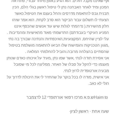
אף שאיננו מקבל חולים. הוא הגיע באופן מיוחד עבורי, פתח את
המכון ומיד לאחר האבחנה נתן לי טיפול ראשון בגלי הלם, הכין
תבנית גבס להתאמת מדרסים והחל בעצם את הטיפול.כאשר
הצעתי לו תשלום עבור הביקור הוא סרב לקחת. הוא אמר שזהו
חלק מהשירות.( נדהמתי לגלות שיש עוד אנשים שהכסף איננו
המניע העיקרי בעבודתם) התרשמתי מאוד מהאישיות ומהנדיבות
.
עלי לציין שהיחס, המקצועיות
,
האיכפתיות והנתינה שבורך בה נתי
,מגוון הטכניקות והגמישות שלו הביאו להתאמה מושלמת בטיפול
שהסתיים בהצלחה מרובה.והוביל להחלמתי המלאה
.
אני אסירת תודה לנתי ,אשר שמו נתן ,מעיד על איכותו כאדם שנותן
מעצמו כדי להקל על סבלו של האחר. ממליצה לכל מי שסובל
מבעיה אורטופדית לרוץ לנתי
.
אני אישית, מודה לו בכל בוקר על שהחזיר לי את היכולת לדרוך על
רגלי לא כאב
.
Haim to
ש.פ.א מרכז רפואי אורתופדי 12 לדצמבר
שעה אחת · ראשון לציון
·