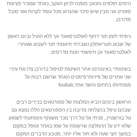
הימים חולפים והכאב מופנה לכיוון העקב, כאחד שמכיר פציעות
ספורט אני מבין שיש סיכוי שהגרוע מכל עומד לקרות ואני סובל
מדורבן
.
ניסיתי לזמן תור דחוף לאולטרסאונד אך ללא הועיל וביום ראשון
של שבוע הטריאתלון נשברתי תיאמתי תור לשבוע שאחרי
לאולטרסאונד וכן חיפשתי חנות מדרסים
.
בשיטותיי באינטרנט אחר השיטות לטיפול בדורבן צדו את עיניי
שני אתרים של פיזיותרפיסטים האחד שרשם רבות על
מומחיותו בתחום והשני אתר
footlab,
הראשון בינהם הביא המלצות של ספורטאים בכירים רבים
שבהם טיפל בהצלחה מרובה בין הספורטאים הללו נמצא גם
טל בורשטיין , פניתי אל טל דרך מכר משותף והופתעתי לשמוע
שלא ידע על ההמלצה שרשומה על שמו באתר וטופל במקום
במשך חצי שעה ולא חזר אליו יותר, מטבע הדברים המקום