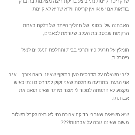
שהקריסה קיימת נתי ביצע בדיקת ריצה מצולמת בה בדק
בודאות אם יש או אין קריסה ווידא שהיא לא קיימת
.
האבחנה שלו בסופו של תהליך הייתה של דלקת באחת
הרקמות שבסביבת העקב שגורמת לכאבים
,
הומלץ על תרגיל פיזיותרפי בבית והחלפת הנעליים לנעל
נייטרלית
.
לגבי השאלה על מדרסים טען בתוקף שאיננו רואה צורך – אגב
אני הגעתי בתודעה מוחלטת שאני זקוק למדרסים ונתי כאיש
מקצוע לא התפתה למכור לי מוצר מיותר שאינו תואם את
אבחנתו
.
שיא השיאים שאחרי בדיקה ארוכה נתי לא רצה לקבל תשלום
משום שאיננו גובה על אבחנות
???!