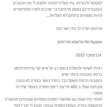
למטופל ולבעייתו ,נתי הצליח לפתור ולמנוע לי את הכאבים
בעקב(דורבן) באופן מדהים,דבר שרבים לפניו המתיימרים
להיות מומחים בתחום לא הצליחו
....!
אז המון תודה לך נתי,יישר כוח
.
Nir Ayalon
אל
שפא מדרסים
14
דצמבר 2015
·
רציתי לשתף ולהמליץ בחום רב על איש יקר ופיזיותרפיסט
ברמה הגבוהה ביותר שיש
.
בעקבות הרמת משקל כבד בחדר כושר בצורה לא נכונה,
אובחנה אצלי ב
MRI
פריצת דיסק חמורה בעמוד שידרה
צווארי
.
לאחר התייעצות עם שלושה רופאים מומחים ומנתחים מהשורה
הראשונה בארץ, בעלות כספית גבוהה, נקבע לי תור דחוף