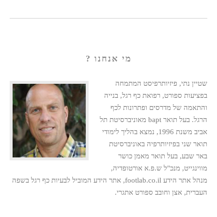
מי אנחנו ?
שטיין נתי, פיזיותרפיסט המתמחה
בפציעות ספורט, רפואת כף רגל, בנייה
והתאמה של מדרסים ופתרונות לכף
הרגל. בעל תואר bapt מאוניברסיטת תל
אביב משנת 1996, נמצא בהליך לימודי
תואר שני בפיזיותרפיה באוניברסיטת
באר שבע, בעל תואר מאמן כושר
מווינגייט, מנכ"ל ש.פ.א אורטופדיה,
מנהל אתר הידע footlab.co.il, אתר הידע המוביל לבעיות כף רגל בשפה
העברית, אצן וחובב ספורט אתגרי.