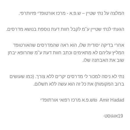
המלצה על נתי שטיין – ש.פ.א - מרכז אורטופדי פזיותרפי
.
הגעתי לנתי שטייין ע"מ לקבל חוות דעת נוספת בנושא מדרסים
.
אחרי בדיקה יסודית שלו, הוא ראה שהמדרסים שהאורטופד
המליץ עליהם לא מתאימים וכתב חוות דעת ע"מ שהרופא יבחן
שוב את האבחנה שלו
.
נתי לא ניסה למכור לי מדרסים יקרים ללא צורך. (כמו שעושים
ברוב המקומות) את כל זה הוא עשה ללא תשלום
.
Amir Hadad
‎
‎
to
ש.פ.א מרכז רפואי אורתופדי
19
אוגוסט
·