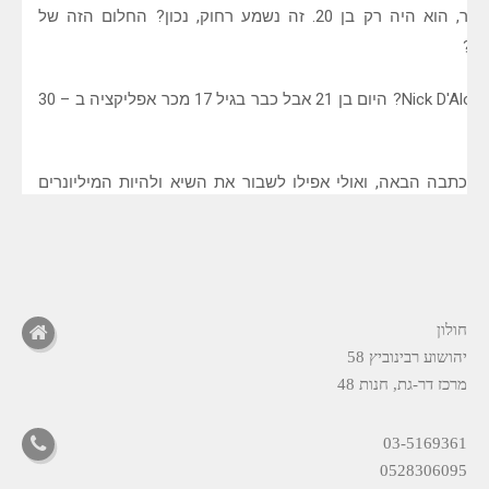
חולון
יהושוע רבינוביץ 58
מרכז דר-גת, חנות 48
03-5169361
0528306095